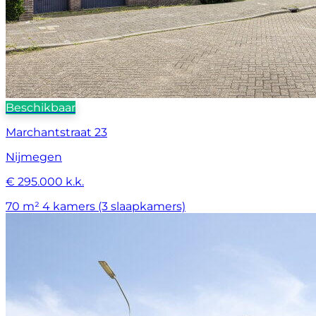
Beschikbaar
Marchantstraat 23
Nijmegen
€ 295.000 k.k.
70 m²
4 kamers (3 slaapkamers)