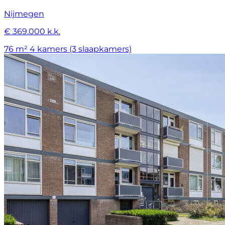
Nijmegen
€ 369.000 k.k.
76 m²
4 kamers (3 slaapkamers)