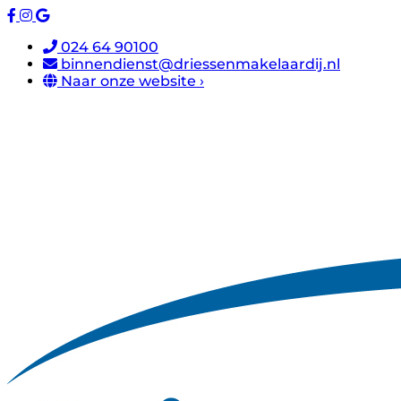
024 64 90100
binnendienst@driessenmakelaardij.nl
Naar onze website ›