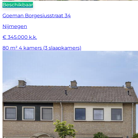
Beschikbaar
Goeman Borgesiusstraat 34
Nijmegen
€ 345.000 k.k.
80 m²
4 kamers (3 slaapkamers)