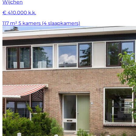
Wijchen
€ 410.000 k.k.
117 m²
5 kamers (4 slaapkamers)