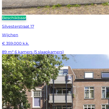
Beschikbaar
Silvesterstraat 17
Wijchen
€ 359.000 k.k.
89 m²
6 kamers (5 slaapkamers)