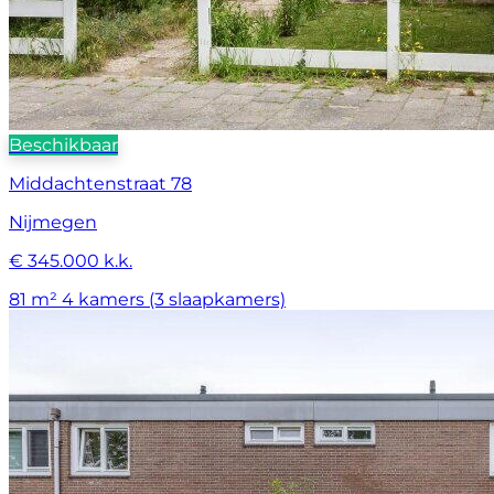
Beschikbaar
Middachtenstraat 78
Nijmegen
€ 345.000 k.k.
81 m²
4 kamers (3 slaapkamers)