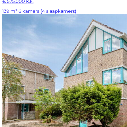
€ 575.000 k.k.
139 m²
6 kamers (4 slaapkamers)