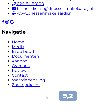
024 64 90100
binnendienst@driessenmakelaardij.nl
www.driessenmakelaardij.nl
Navigatie
Home
Media
In de buurt
Documenten
Aanbod
Over ons
Reviews
Contact
Waardebepaling
Zoekopdracht