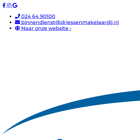
024 64 90100
binnendienst@driessenmakelaardij.nl
Naar onze website ›